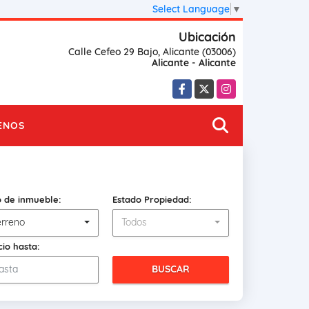
Select Language
▼
Ubicación
Calle Cefeo 29 Bajo, Alicante (03006)
Alicante - Alicante
Facebook
X
Instagram
ENOS
o de inmueble:
Estado Propiedad:
erreno
Todos
cio hasta:
BUSCAR