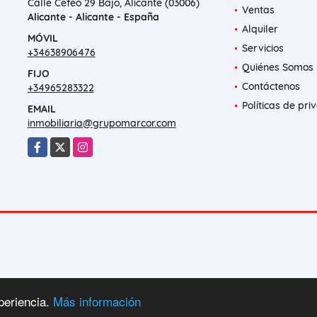
Calle Cefeo 29 Bajo, Alicante (03006)
Ventas
Alicante - Alicante - España
Alquiler
MÓVIL
Servicios
+34638906476
Quiénes Somos
FIJO
Contáctenos
+34965283322
Políticas de pri
EMAIL
inmobiliaria@grupomarcor.com
Facebook
X
Instagram
periencia.
Más información