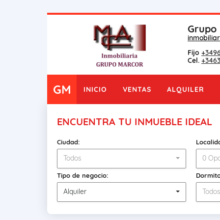
Grupo 
inmobili
Fijo
+349
Cel.
+346
GM
INICIO
VENTAS
ALQUILER
ENCUENTRA TU INMUEBLE IDEAL
Ciudad:
Localid
Todos
0 Opc
Tipo de negocio:
Dormito
Alquiler
Todo