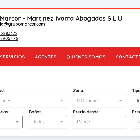
Marcor - Martinez Ivorra Abogados S.L.U
aria@grupomarcor.com
65283322
38906476
SERVICIOS
AGENTES
QUIÉNES SOMOS
CONTÁCT
ad:
Zona:
Tip
iones
0 Opciones
T
rios:
Baños:
Precio desde:
Pre
s
Todos