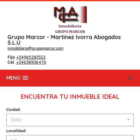
Grupo Marcor - Martinez Ivorra Abogados
S.L.U
inmobiliaria@grupomarcor.com
Fijo
+34965283322
Cel.
+34638906476
MENÚ
ENCUENTRA TU INMUEBLE IDEAL
Ciudad:
Todos
Localidad: