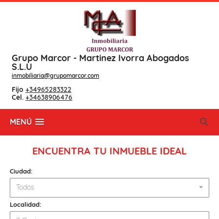
Grupo Marcor - Martinez Ivorra Abogados
S.L.U
inmobiliaria@grupomarcor.com
Fijo
+34965283322
Cel.
+34638906476
MENÚ
ENCUENTRA TU INMUEBLE IDEAL
Ciudad:
Todos
Localidad: