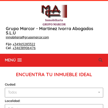
Grupo Marcor - Martinez Ivorra Abogados
S.L.U
inmobiliaria@grupomarcor.com
Fijo
+34965283322
Cel.
+34638906476
MENÚ
ENCUENTRA TU INMUEBLE IDEAL
Ciudad:
Todos
Localidad: