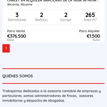
CHALET EN ALQUILER GARCILASO DE LA VEGA 56 MONFORTE DEL CID
Alicante, Alicante
3
2
2
265
2
Dormitorios
Baño(s)
Garaje
Área m
Para Venta
Para Alquiler
€376.500
€1.500
Euros
Euros
1
QUIÉNES SOMOS
Trabajamos dedicados a la asesoría contable de empresas y
particulares, somos administradores de fincas, asesores
Inmobiliarios y despacho de Abogados.