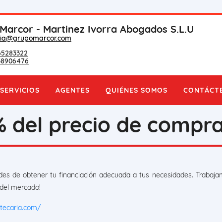
Marcor - Martinez Ivorra Abogados S.L.U
aria@grupomarcor.com
65283322
38906476
SERVICIOS
AGENTES
QUIÉNES SOMOS
CONTÁCT
% del precio de compr
ades de obtener tu financiación adecuada a tus necesidades. Trabaj
 del mercado!
otecaria.com/