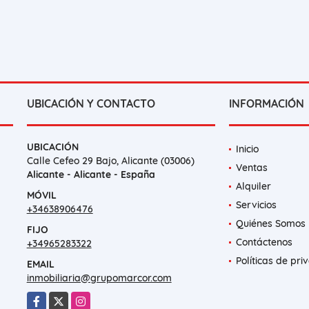
UBICACIÓN Y CONTACTO
INFORMACIÓN
UBICACIÓN
Inicio
Calle Cefeo 29 Bajo, Alicante (03006)
Ventas
Alicante - Alicante - España
Alquiler
MÓVIL
Servicios
+34638906476
Quiénes Somos
FIJO
Contáctenos
+34965283322
Políticas de pri
EMAIL
inmobiliaria@grupomarcor.com
Facebook
X
Instagram