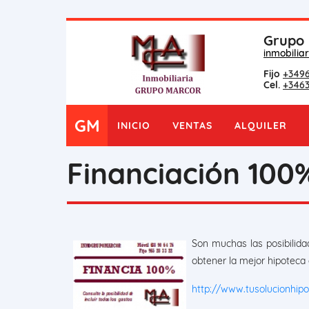
Grupo 
inmobili
Fijo
+349
Cel.
+346
GM
INICIO
VENTAS
ALQUILER
Financiación 100
Son muchas las posibilid
obtener la mejor hipoteca
http://www.tusolucionhip